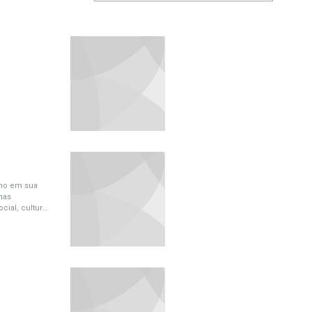
ano em sua
nas
cial, cultural