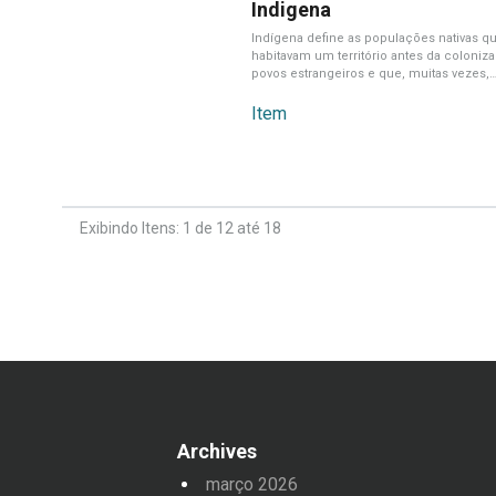
Indigena
Indígena define as populações nativas q
habitavam um território antes da coloniz
povos estrangeiros e que, muitas vezes,
mantêm[...]
Item
Exibindo Itens: 1 de 12 até 18
Archives
março 2026