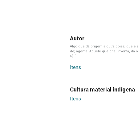
Autor
Algo que dá origem a outra coisa; que é 
de; agente. Aquele que cria, inventa, dá 
a[...]
Itens
Cultura material indígena
Itens