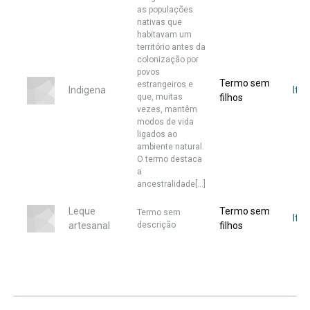
as populações
nativas que
habitavam um
território antes da
colonização por
povos
Termo sem
estrangeiros e
Indigena
Ite
que, muitas
filhos
vezes, mantêm
modos de vida
ligados ao
ambiente natural.
O termo destaca
a
ancestralidade[...]
Leque
Termo sem
Termo sem
Ite
artesanal
descrição
filhos