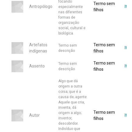
focando
Termo sem
Antropólogo
Iten
especialmente
filhos
nas diferentes
formas de
organização
social, cultural e
biológica.
Artefatos
Termo sem
Termo sem
Iten
indígenas
descrição
filhos
Termo sem
Termo sem
Assento
Iten
descrição
filhos
Algo que dá
origem a outra
coisa; que é a
causa de; agente.
Aquele que cria,
inventa, dá
Termo sem
origem a algo;
Autor
Iten
inventor,
filhos
descobridor.
Indivíduo que