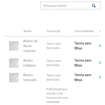
Nome
Descrição
Descendentes
Iten
Abano de
Termo sem
Termo sem
fibras
Iten
descrição
filhos
vegetais
Abano
Termo sem
Termo sem
Ite
indígena
descrição
filhos
Abano
Termo sem
Termo sem
Iten
trançado
descrição
filhos
Profissional que
estuda o ser
humano em sua
totalidade,