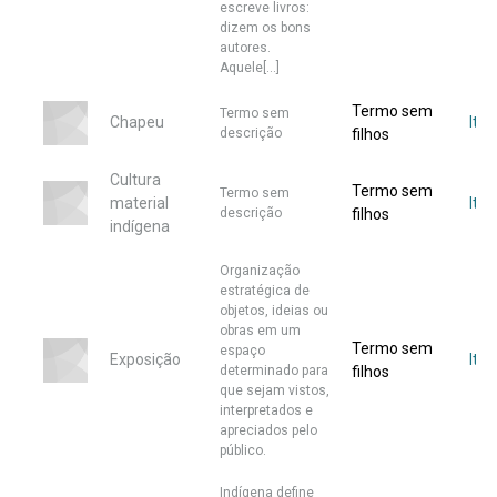
escreve livros:
dizem os bons
autores.
Aquele[...]
Termo sem
Termo sem
Chapeu
Iten
descrição
filhos
Cultura
Termo sem
Termo sem
material
Iten
descrição
filhos
indígena
Organização
estratégica de
objetos, ideias ou
obras em um
Termo sem
espaço
Exposição
Ite
determinado para
filhos
que sejam vistos,
interpretados e
apreciados pelo
público.
Indígena define